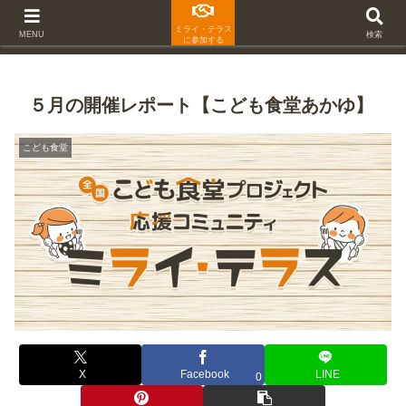
ミライ・テラス
MENU
検索
に参加する
５月の開催レポート【こども食堂あかゆ】
こども食堂
X
Facebook
LINE
0