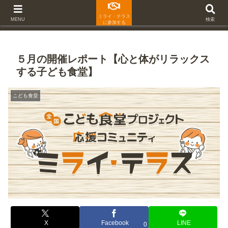
ミライ・テラス
MENU
検索
に参加する
５月の開催レポート【心と体がリラックス
する子ども食堂】
こども食堂
X
Facebook
LINE
0