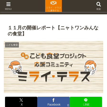
ミライ・テラス
MENU
検索
に参加する
１１月の開催レポート【ニャトワンみんな
の食堂】
こども食堂
X
Facebook
LINE
0