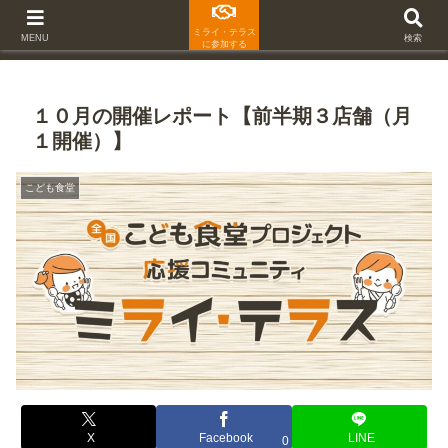
ミライ・テラス
MENU
検索
に参加する
１０月の開催レポート【前半期３店舗（月
１開催）】
こども食堂
X
Facebook
LINE
0