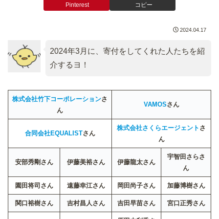
Pinterest
コピー
2024.04.17
2024年3月に、寄付をしてくれた人たちを紹
介するヨ！
株式会社竹下コーポレーション
さ
VAMOS
さん
ん
株式会社さくらエージェント
さ
合同会社EQUALIST
さん
ん
宇智田さら
さ
安部秀剛
さん
伊藤美裕
さん
伊藤龍太
さん
ん
園田将司
さん
遠藤幸江
さん
岡田尚子
さん
加藤博樹
さん
関口裕樹
さん
吉村昌人
さん
吉田早苗
さん
宮口正秀
さん