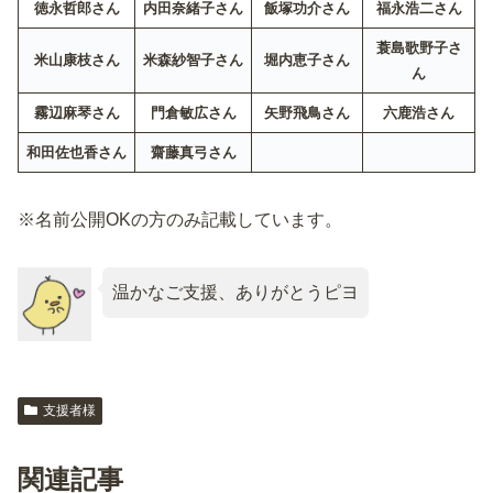
徳永哲郎
さん
内田奈緒子
さん
飯塚功介
さん
福永浩二
さん
蓑島歌野子
さ
米山康枝
さん
米森紗智子
さん
堀内恵子
さん
ん
霧辺麻琴
さん
門倉敏広
さん
矢野飛鳥
さん
六鹿浩
さん
和田佐也香
さん
齋藤真弓
さん
※名前公開OKの方のみ記載しています。
温かなご支援、ありがとうピヨ
支援者様
関連記事