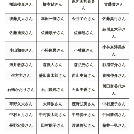
原田由利香
さ
橋詰稜真
さん
橋本鮎
さん
古藤貴
さん
ん
後藤貴大
さん
幸田一訓
さん
今井了介
さん
佐藤真弓
さん
細川真木子
さ
佐藤達夫
さん
佐藤順子
さん
佐藤勉
さん
ん
小林奈津美
さ
小山和夫
さん
小松康民
さん
小林薫
さん
ん
照井敏彦
さん
森義人
さん
森弘光
さん
杉浦啓介
さん
生方力
さん
盛田富太郎
さん
西山史翁
さん
青柳伸介
さん
川田富美代
さ
石橋かおり
さん
石川義純
さん
石田美香
さん
ん
草野久夫
さん
大澤敦
さん
檀野弘実
さん
中村慶子
さん
中村五月
さん
中村賢太朗
さん
中島悦子
さん
仲田勝信
さん
長野宏美
さん
田村朋子
さん
渡邊将弘
さん
藤井一弘
さん