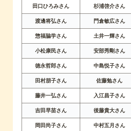
田口ひろみ
さん
杉浦啓介
さん
渡邊将弘さん
門倉敏広さん
惣福脇学さん
土井一輝さん
小松康民さん
安部秀剛さん
徳永哲郎さん
中島悦子さん
田村朋子さん
佐藤勉さん
藤井一弘さん
入江昌子さん
吉田早苗さん
後藤貴大さん
岡田尚子さん
中村五月さん