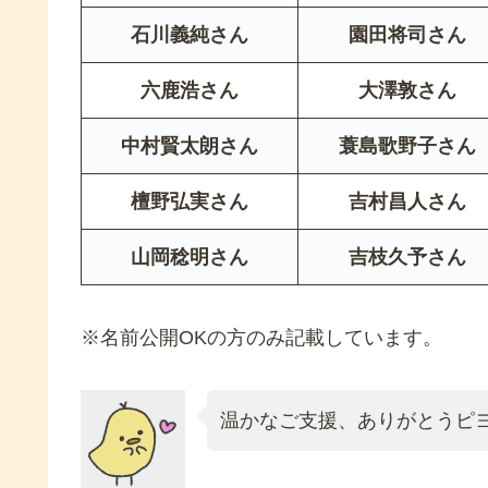
石川義純さん
園田将司さん
六鹿浩さん
大澤敦さん
中村賢太朗さん
蓑島歌野子さん
檀野弘実さん
吉村昌人さん
山岡稔明さん
吉枝久予さん
※名前公開OKの方のみ記載しています。
温かなご支援、ありがとうピ