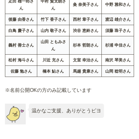
疋田 雄一郎さ
中村 賢太朗さ
粂 奈美子さん
中野 雅和さん
ん
ん
後藤 由香さん
竹下 香子さん
西村 章子さん
渡辺 雄介さん
白鳥 慶子さん
山内 敬子さん
渋谷 恵鈴さん
須藤 珠子さん
山田 ともみさ
義村 善士さん
杉本 哲朗さん
杉浦 申佳さん
ん
松村 海斗さん
川近 充さん
文室 幸治さん
南沢 琴美さん
佐藤 勉さん
橋本 鮎さん
馬越 貴康さん
山岡 稔明さん
※名前公開OKの方のみ記載しています
温かなご支援、ありがとうピヨ