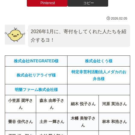
Pinterest
コピー
2026.02.05
2026年1月に、寄付をしてくれた人たちを紹
介するヨ！
株式会社INTEGRATED様
株式会社くう様
特定非営利活動法人メダカのお
株式会社リアライザ様
弁当様
明樂ファーム株式会社様
小笠原 奨坪さ
森永 由希子さ
細木 悦子さん
河原 英治さん
ん
ん
木幡 美智子さ
畳谷 佳代さん
土井 一輝さん
林本 和浩さん
ん